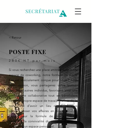
ALPES
SECRÉTARIAT
< Retour
POSTE FIXE
280€ HT par mois
Si vous recherchez une place attitrée dans notre
espace de coworking, notre formule de poste
fixe est spécialement conçue pour vous ! Avec
cette option, vous partagerez votre bureau
avec trois autres individus, favorisant ainsi une
atmosphère collaborative tout en bénéficiant
de votre propre espace de travail. Profitez de la
tranquillité d'avoir un lieu dédié où vous
pouvez laisser vos affaires en toute sécurité.
Optez pour la formule de poste fixe et
combinez la convivialité du coworking avec la
stabilité d'un espace personnel.