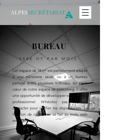
ALPES
SECRÉTARIAT
< Retour
BUREAU
550€ HT PAR MOIS
Cet espace de 18 m² est parfaitement adapté
à une personne seule ou à un bureau
partagé entre plusieurs individus. En plein
cœur de notre espace de coworking, il offre
une opportunité de développer votre réseau
professionnel. N'hésitez pas à nous
contacter pour vérifier les disponibilités. La
location de ce bureau se fait au mois, sans
engagement.
Accès 6j/7
Thé / Café