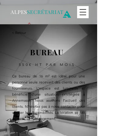
ALPES
SECRÉTARIAT
< Retour
BUREAU
550€ HT PAR MOIS
Ce bureau de 16 m² est idéal pour une
personne seule recevant des clients ou des
fournisseurs. L'espace est lumineux et
bénéficie d'une situation privilégiée à
Annemasse. Nous assurons l'accueil des
clients. N'hésitez pas à nous contacter pour
vérifier les disponibilités. La location se fait
au mois, sans engagement.